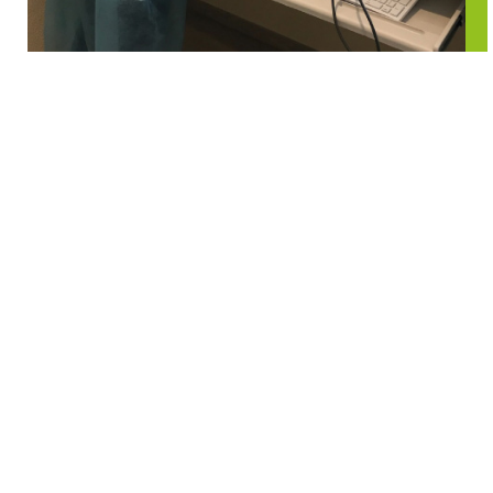
PRÉPARATOIRE DU
VAL D’AMOUR
Pharmacie du Val d’Amour à dole - jura (39)
Notre préparatoire est agréé par l’ARS de Franche-Comté
Bourgogne pour réaliser la majorité des préparations
pharmaceutiques courantes à l’exclusion des formes
injectables, des collyres et des médicaments
homéopathiques.
PHARMACIE
Préparatoire
CERTIFIÉE
disponible
6J/7
Engagé dans une